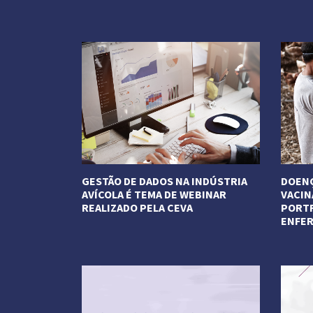
Veja Mais
Veja M
GESTÃO DE DADOS NA INDÚSTRIA
DOENÇ
AVÍCOLA É TEMA DE WEBINAR
VACIN
REALIZADO PELA CEVA
PORTF
ENFE
Veja Mais
Veja M