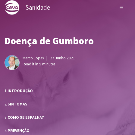
Sanidade
Doença de Gumboro
Marco Lopes | 27 Junho 2021
Read it in 5 minutes
:
1
INTRODUÇÃO
:
2
SINTOMAS
:
3
COMO SE ESPALHA?
:
4
PREVENÇÃO